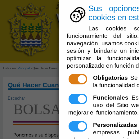
Sus opcione
cookies en est
Las cookies so
funcionamiento del sit
navegación, usamos cookie
sesión y brindarle un inic
Ayuntamien
optimizar la funcionali
personalizado en función d
Estas en:
Principal
- Qué Hacer Cuando: Buscas - Ofreces Trabajo
Obligatorias
Se 
Qué Hacer Cuando: Buscas - Ofreces Tra
la funcionalidad de
Funcionales
Est
Escuchar
BOLSA DE EMPLE
uso del Sitio 
mejorar el funcionamiento.
Personalizadas
empresas publ
Ponemos a su disposición un espacio de intercambio de of