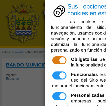
Sus opcione
cookies en est
Las cookies so
funcionamiento del sit
navegación, usamos cookie
sesión y brindarle un inic
Ayuntamien
optimizar la funcionali
personalizado en función d
Estas en:
Principal
- BANDO MUNICIPAL
Obligatorias
Se 
BANDO MUNICIPAL
la funcionalidad de
Funcionales
Est
Vigente.
Escuchar
uso del Sitio 
BANDO
mejorar el funcionamiento.
D.ª ANA MARÍA LÓPEZ LÓPEZ, ALC
Personalizadas
EXCMO. AYUNTAMIENTO DE
empresas publ
HACE SABE