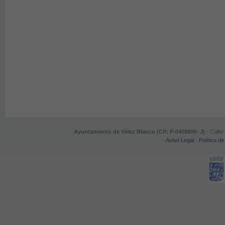
Ayuntamiento de Vélez Blanco (Cif: P-0409800- J)
- Calle/
-
Aviso Legal
-
Política de