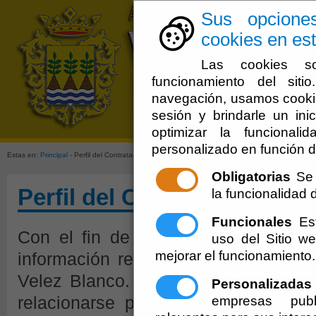
Sus opcione
cookies en est
Las cookies so
funcionamiento del sit
navegación, usamos cookie
sesión y brindarle un inic
Ayuntamien
optimizar la funcionali
personalizado en función d
Estas en:
Principal
- Perfil del Contratante.
09-08-2026 8:13:09
Obligatorias
Se 
Perfil del Contratante.
09-0
la funcionalidad de
Funcionales
Est
Con el fin de asegurar la transpar
uso del Sitio 
mejorar el funcionamiento.
información relativa a la actividad 
Velez Blanco. Aquí podrá consultarla
Personalizadas
empresas publ
relacionarse por vía telemática, ac